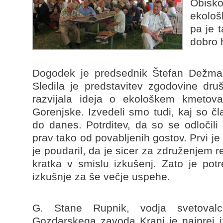
Obisko
ekološ
pa je 
dobro 
Dogodek je predsednik Štefan Dežman
Sledila je predstavitev zgodovine dru
razvijala ideja o ekološkem kmetov
Gorenjske. Izvedeli smo tudi, kaj so č
do danes. Potrditev, da so se odločili
prav tako od povabljenih gostov. Prvi je
je poudaril, da je sicer za združenjem r
kratka v smislu izkušenj. Zato je potr
izkušnje za še večje uspehe.
G. Stane Rupnik, vodja svetovalc
Gozdarskega zavoda Kranj je najprej iz