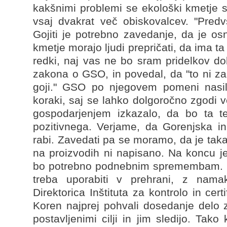
kakšnimi problemi se ekološki kmetje sr
vsaj dvakrat več obiskovalcev. "Predv
Gojiti je potrebno zavedanje, da je o
kmetje morajo ljudi prepričati, da ima t
redki, naj vas ne bo sram pridelkov dob
zakona o GSO, in povedal, da "to ni za
goji." GSO po njegovem pomeni nasil
koraki, saj se lahko dolgoročno zgodi 
gospodarjenjem izkazalo, da bo ta te
pozitivnega. Verjame, da Gorenjska in
rabi. Zavedati pa se moramo, da je taka
na proizvodih ni napisano. Na koncu je 
bo potrebno podnebnim spremembam. Go
treba uporabiti v prehrani, z nama
Direktorica Inštituta za kontrolo in cer
Koren najprej pohvali dosedanje delo z
postavljenimi cilji in jim sledijo. Tak