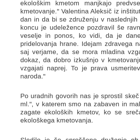
ekološkim kmetom manjkajo predvsem
kmetovanje." Valentina Aleksič iz inšti
dan in da bi se združenju v naslednjih 
koncu je udeležence pozdravil še ravnat
veselje in ponos, ko vidi, da je dane
pridelovanja hrane. Idejam zdravega nač
saj verjame, da se mora mladina vzgaj
dokaz, da dobro izkušnjo v kmetovanj
vzgajati naprej. To je prava usmerit
naroda."
Po uradnih govorih nas je sprostil ske
ml.", v katerem smo na zabaven in mal
zagate ekoloških kmetov, ko se sreča
ekološkega kmetovanja.
Sledilo je še sproščeno druženje ob