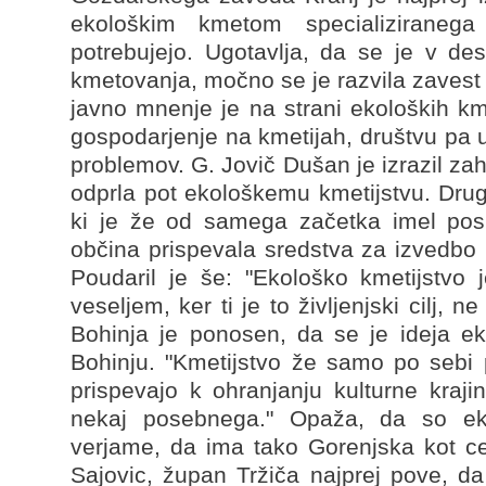
ekološkim kmetom specializiranega
potrebujejo. Ugotavlja, da se je v de
kmetovanja, močno se je razvila zavest 
javno mnenje je na strani ekoloških k
gospodarjenje na kmetijah, društvu pa 
problemov. G. Jovič Dušan je izrazil zah
odprla pot ekološkemu kmetijstvu. Drug
ki je že od samega začetka imel posl
občina prispevala sredstva za izvedbo
Poudaril je še: "Ekološko kmetijstvo j
veseljem, ker ti je to življenjski cilj,
Bohinja je ponosen, da se je ideja ek
Bohinju. "Kmetijstvo že samo po sebi 
prispevajo k ohranjanju kulturne kraj
nekaj posebnega." Opaža, da so ekol
verjame, da ima tako Gorenjska kot cel
Sajovic, župan Tržiča najprej pove, d